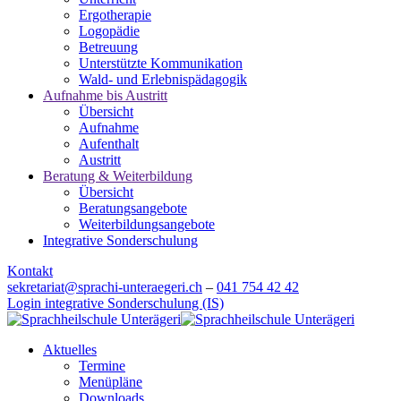
Ergotherapie
Logopädie
Betreuung
Unterstützte Kommunikation
Wald- und Erlebnispädagogik
Aufnahme bis Austritt
Übersicht
Aufnahme
Aufenthalt
Austritt
Beratung & Weiterbildung
Übersicht
Beratungsangebote
Weiterbildungsangebote
Integrative Sonderschulung
Kontakt
sekretariat@sprachi-unteraegeri.ch
–
041 754 42 42
Login integrative Sonderschulung (IS)
Aktuelles
Termine
Menüpläne
Downloads