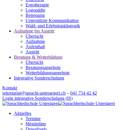
Ergotherapie
Logopädie
Betreuung
Unterstützte Kommunikation
Wald- und Erlebnispädagogik
Aufnahme bis Austritt
Übersicht
Aufnahme
Aufenthalt
Austritt
Beratung & Weiterbildung
Übersicht
Beratungsangebote
Weiterbildungsangebote
Integrative Sonderschulung
Kontakt
sekretariat@sprachi-unteraegeri.ch
–
041 754 42 42
Login integrative Sonderschulung (IS)
Aktuelles
Termine
Menüpläne
Downloads