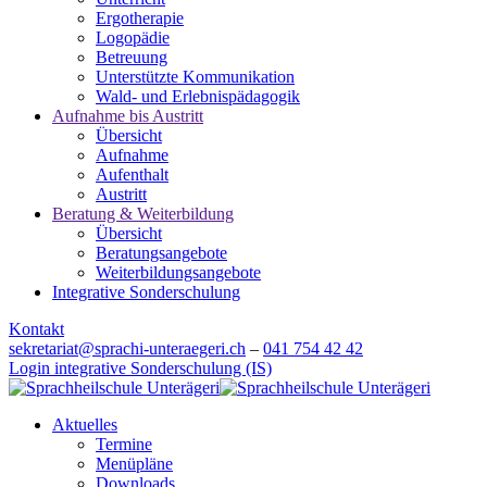
Ergotherapie
Logopädie
Betreuung
Unterstützte Kommunikation
Wald- und Erlebnispädagogik
Aufnahme bis Austritt
Übersicht
Aufnahme
Aufenthalt
Austritt
Beratung & Weiterbildung
Übersicht
Beratungsangebote
Weiterbildungsangebote
Integrative Sonderschulung
Kontakt
sekretariat@sprachi-unteraegeri.ch
–
041 754 42 42
Login integrative Sonderschulung (IS)
Aktuelles
Termine
Menüpläne
Downloads