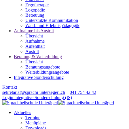
Ergotherapie
Logopädie
Betreuung
Unterstützte Kommunikation
Wald- und Erlebnispädagogik
Aufnahme bis Austritt
Übersicht
Aufnahme
Aufenthalt
Austritt
Beratung & Weiterbildung
Übersicht
Beratungsangebote
Weiterbildungsangebote
Integrative Sonderschulung
Kontakt
sekretariat@sprachi-unteraegeri.ch
–
041 754 42 42
Login integrative Sonderschulung (IS)
Aktuelles
Termine
Menüpläne
Downloads